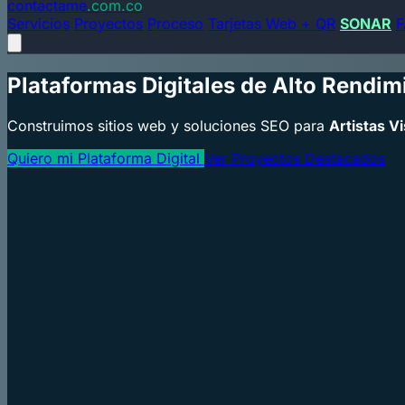
contactame
.com.co
Servicios
Proyectos
Proceso
Tarjetas Web + QR
SONAR
F
Plataformas Digitales de Alto Rendim
Construimos sitios web y soluciones SEO para
Artistas V
Quiero mi Plataforma Digital
Ver Proyectos Destacados