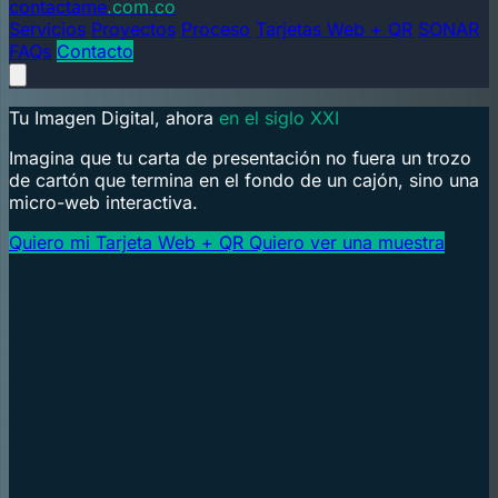
contactame
.com.co
Servicios
Proyectos
Proceso
Tarjetas Web + QR
SONAR
FAQs
Contacto
Tu Imagen Digital, ahora
en el siglo XXI
Imagina que tu carta de presentación no fuera un trozo
de cartón que termina en el fondo de un cajón, sino una
micro-web interactiva.
Quiero mi Tarjeta Web + QR
Quiero ver una muestra