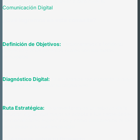
Da el primer paso para llevar a otro nivel tu
Comunicación Digital
¿Qué logramos en esta consulta?
✓
Definición de Objetivos:
Escucharemos a fondo tu
proyecto y entenderemos cuáles son tus metas
principales.
✓
Diagnóstico Digital:
Analizaremos rápidamente la mejor
forma de implementar tu tarjeta web.
✓
Ruta Estratégica:
Te presentaremos un esbozo de la
solución digital que mejor se adapta a tus necesidades:
funcionalidades específicas y cómo utilizaremos el SEO
para atraer a tu audiencia ideal.
Cuéntanos sobre tu Proyecto